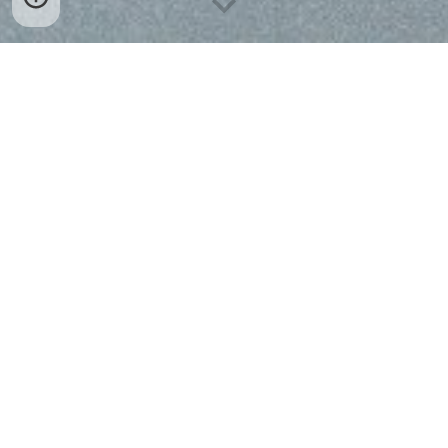
VİZYONUMUZ
Türkiye’de ve dünyada değişime öncülük
edebilecek, başkalarının derdini kendi şahsi
çıkarlarının önüne koyan gönüller olmak ve
yetiştirmek.